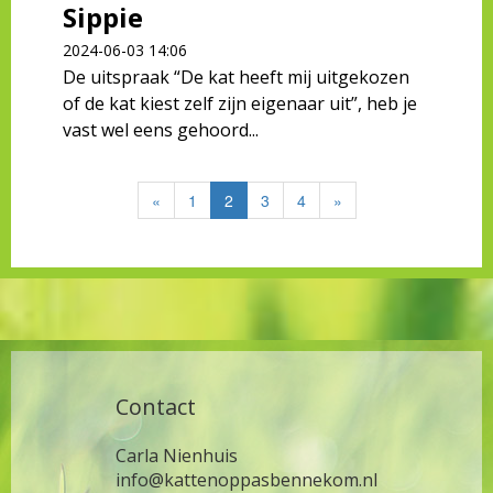
Sippie
2024-06-03 14:06
De uitspraak “De kat heeft mij uitgekozen
of de kat kiest zelf zijn eigenaar uit”, heb je
vast wel eens gehoord...
«
1
2
3
4
»
Contact
Carla Nienhuis
info@kattenoppasbennekom.nl