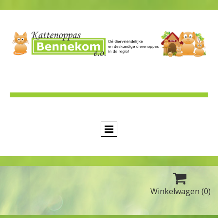

Winkelwagen
(0)