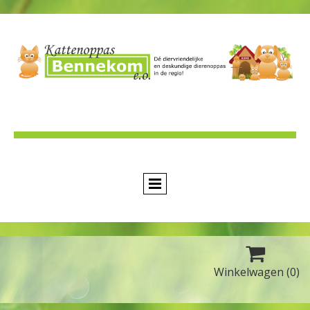

Winkelwagen
(0)