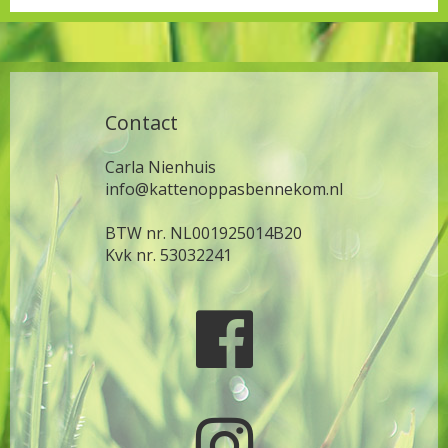
Contact
Carla Nienhuis
info@kattenoppasbennekom.nl
BTW nr. NL001925014B20
Kvk nr. 53032241

